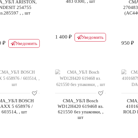
483 0300, , шт
А_УБЛ ARISTON,
СМА
NDESIT 254755
27048
вз.285597 , , шт
(AC440
1 400 ₽
Уведомить
0 ₽
950 ₽
Уведомить
МА_УБЛ BOSCH
СМА_УБЛ Bosch
СМА
AXX 5 658976 /
WD12H420 619468 вз.
41016
603514, , шт
621550 без упаковки, ,
ROLD D
шт