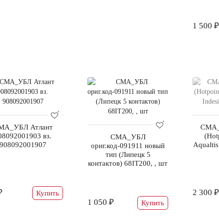
1 500 ₽
МА_УБЛ Атлант
СМА_
08092001903 вз.
(Hot
СМА_УБЛ
908092001907
Aqualtis
ориг.код-091911 новый
тип (Липецк 5
контактов) 68IT200, , шт
₽
2 300 ₽
Купить
1 050 ₽
Купить