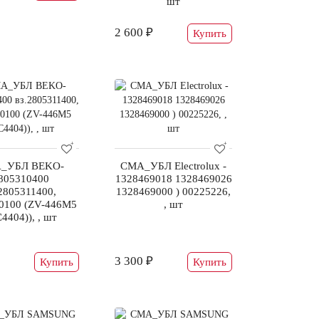
шт
2 600 ₽
Купить
_УБЛ BEKO-
СМА_УБЛ Electrolux -
805310400
1328469018 1328469026
2805311400,
1328469000 ) 00225226,
0100 (ZV-446M5
, шт
4404)), , шт
3 300 ₽
Купить
Купить