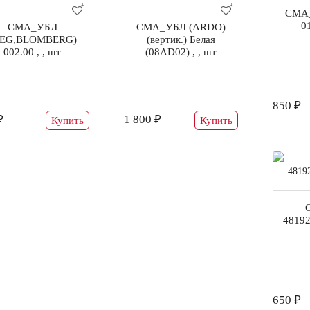
СМА
01
СМА_УБЛ
СМА_УБЛ (ARDO)
AEG,BLOMBERG)
(вертик.) Белая
002.00 , , шт
(08AD02) , , шт
850 ₽
₽
1 800 ₽
Купить
Купить
48192
650 ₽