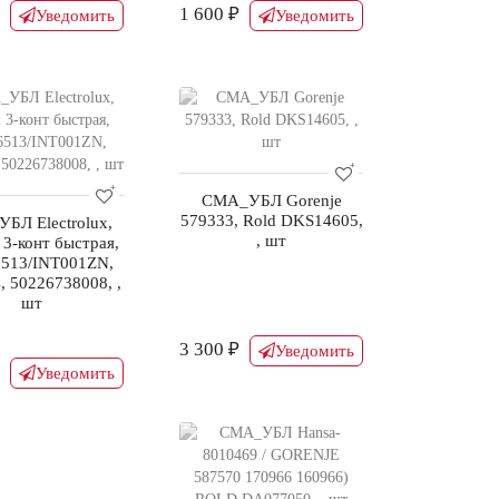
1 600 ₽
Уведомить
Уведомить
СМА_УБЛ Gorenje
579333, Rold DKS14605,
БЛ Electrolux,
, шт
 3-конт быстрая,
513/INT001ZN,
 50226738008, ,
шт
3 300 ₽
Уведомить
Уведомить