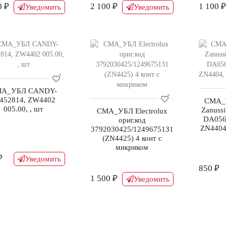
0 ₽
2 100 ₽
1 100 ₽
Уведомить
Уведомить
А_УБЛ CANDY-
452814, ZW4402
СМА_У
005.00, , шт
Zanussi
СМА_УБЛ Electrolux
DA056
ориг.код
ZN4404,
3792030425/12496751З1
(ZN4425) 4 конт с
микриком
₽
Уведомить
850 ₽
1 500 ₽
Уведомить