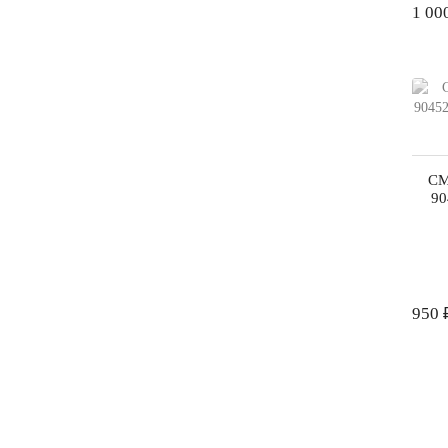
1 00
СМ
90
950 