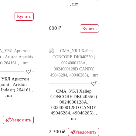
, шт
Купить
600 ₽
Купить
УБЛ Аристон
point - Ariston
 Indesit) 264161 ,
СМА_УБЛ Хайер
, шт
CONCORE DK040550 (
0024000128A,
0024000128D CANDY
49046284, 49046285), ,
шт
Уведомить
2 300 ₽
Уведомить