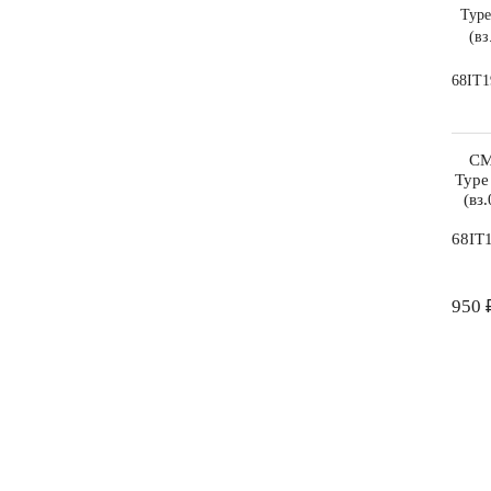
СМ
Type
(вз
68IT
950 