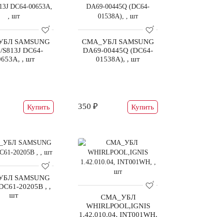
УБЛ SAMSUNG
СМА_УБЛ SAMSUNG
/S813J DC64-
DA69-00445Q (DC64-
653A, , шт
01538A), , шт
350 ₽
Купить
Купить
УБЛ SAMSUNG
DC61-20205B , ,
шт
СМА_УБЛ
WHIRLPOOL,IGNIS
1.42.010.04, INT001WH,