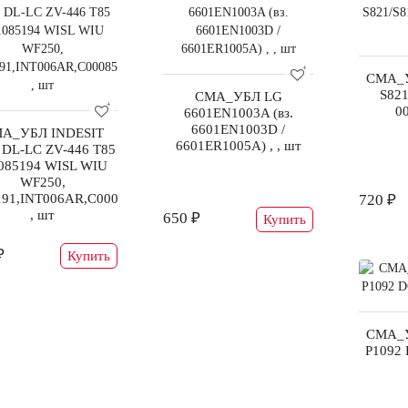
СМА_
S821
СМА_УБЛ LG
00
6601EN1003A (вз.
6601EN1003D /
А_УБЛ INDESIT
6601ER1005A) , , шт
 DL-LC ZV-446 Т85
.085194 WISL WIU
WF250,
191,INT006AR,C00085194)
720 ₽
, шт
650 ₽
Купить
₽
Купить
СМА_
P1092 