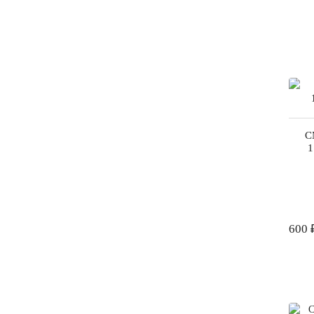
С
1
600 