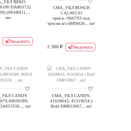
_УБЛ BEKO
30100 DA003732
СМА_УБЛ BOSCH
0) (08AR01) , ,
1.42.003.01
шт
ориг.к.=066793 под
тросик в/з 68BS020, , шт
Уведомить
2 300 ₽
Уведомить
_УБЛ CANDY
СМА_УБЛ CANDY-
879,49030389,
41028643, 45319654 )
A053556 , , шт
Rold DM053067, , шт