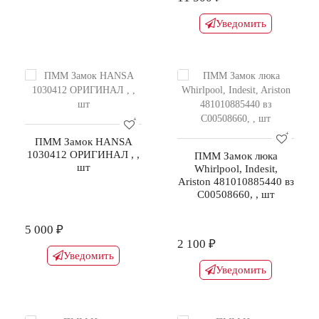
Уведомить
ПММ Замок HANSA
1030412 ОРИГИНАЛ , ,
ПММ Замок люка
шт
Whirlpool, Indesit,
Ariston 481010885440 вз
C00508660, , шт
5 000 ₽
2 100 ₽
Уведомить
Уведомить