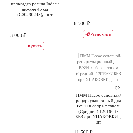
прокладка резина Indesit
нижняя 45 см
(C00290248), , шт
8 500 ₽
Уведомить
3 000 ₽
Купить
ПММ Насос основной/
рециркуляционный для
B/S/H в сборе с тэном
(Средний) 12019637
БЕЗ орг. УПАКОВКИ, ,
шт
11 500 ₽