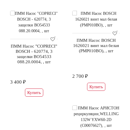
ПММ Насос BOSCH
1626021 винт мал белая
ПММ Насос "COPRECI"
(РМР010ВО), , шт
BOSCH - 620774, 3
защелки BO54533
088.20.0004, , шт
2 700 ₽
3 400 ₽
Купить
Купить