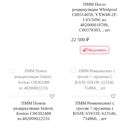
ПММ Насос
рециркуляции Whirlpool
C00514050, YXW48-2F-
3 65/50W, вз.
482000018788,
C00378303, , шт
22 500 ₽
Уведомить
ПММ Помпа
ПММ Ремкомплект (
рециркуляции Indesit,
тросик + пружины )
Ariston C00302488
B/S/H/ 659339, 623540,
вз.482000022216
754866, , шт