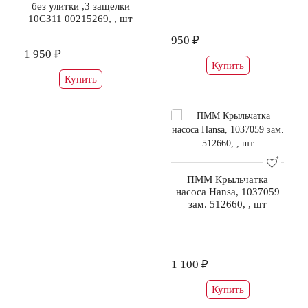
без улитки ,3 защелки
10СЗ11 00215269, , шт
950 ₽
1 950 ₽
Купить
Купить
ПММ Крыльчатка
насоса Hansa, 1037059
зам. 512660, , шт
1 100 ₽
Купить