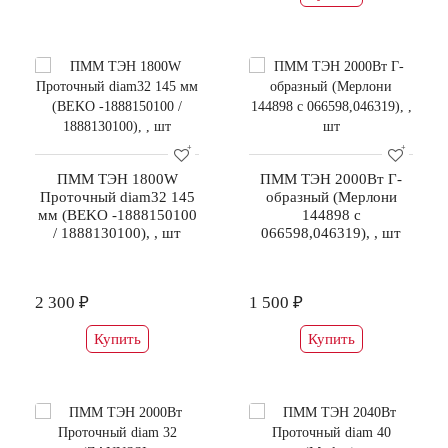
ПММ ТЭН 1800W
ПММ ТЭН 2000Вт Г-
Проточный diam32 145
образный (Мерлони
мм (BEKO -1888150100
144898 с
/ 1888130100), , шт
066598,046319), , шт
2 300 ₽
1 500 ₽
Купить
Купить