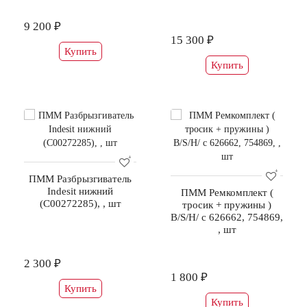
9 200 ₽
15 300 ₽
Купить
Купить
ПММ Разбрызгиватель
Indesit нижний
ПММ Ремкомплект (
(С00272285), , шт
тросик + пружины )
B/S/H/ с 626662, 754869,
, шт
2 300 ₽
1 800 ₽
Купить
Купить