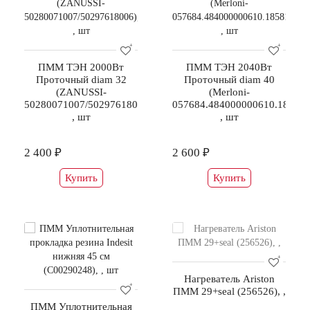
ПММ ТЭН 2000Вт
ПММ ТЭН 2040Вт
Проточный diam 32
Проточный diam 40
(ZANUSSI-
(Merloni-
50280071007/50297618006),
057684.484000000610.185813
, шт
, шт
2 400 ₽
2 600 ₽
Купить
Купить
Нагреватель Ariston
ПММ 29+seal (256526), ,
ПММ Уплотнительная