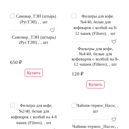
Самовар_ТЭН (штырь)
(РусТЭН) , , шт
Фильтры для кофе,
№4/40, белые для
кофеварок с колбой на 8-
650 ₽
12 чашек (Filtero), , шт
Купить
120 ₽
Купить
Чайник-термос_Насос, ,