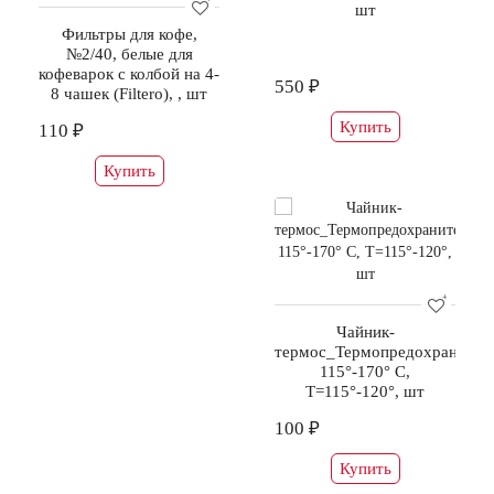
шт
Фильтры для кофе,
№2/40, белые для
кофеварок с колбой на 4-
550 ₽
8 чашек (Filtero), , шт
Купить
110 ₽
Купить
Чайник-
термос_Термопредохранител
115°-170° С,
T=115°-120°, шт
100 ₽
Купить