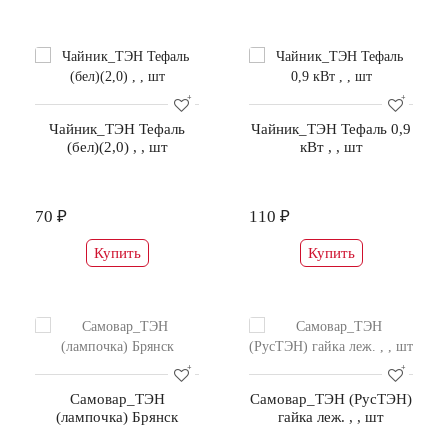
Чайник_ТЭН Тефаль
Чайник_ТЭН Тефаль 0,9
(бел)(2,0) , , шт
кВт , , шт
70 ₽
110 ₽
Купить
Купить
Самовар_ТЭН
Самовар_ТЭН (РусТЭН)
(лампочка) Брянск
гайка леж. , , шт