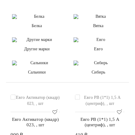
Белка
Вятка
Другие марки
Евго
Сальники
Сибирь
Евго Активатор (квадр)
Евго РВ (1*1) 1,5 А
023, , шт
(центриф), , шт
900 ₽
410 ₽