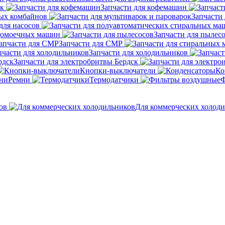
ок
Запчасти для кофемашин
ных комбайнов
Запчасти 
для насосов
удомоечных машин
Запчасти для пылес
Запчасти для СМР
Запчасти для холодильников
Запчасти для электробритвы Бердск
Кнопки-выключатели
Ко
Ремни
Термодатчики
Ф
ов
Для коммерческих холод