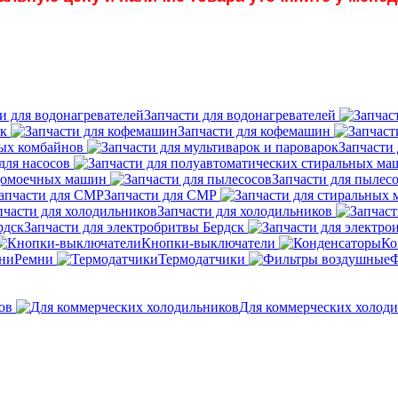
Запчасти для водонагревателей
ок
Запчасти для кофемашин
ных комбайнов
Запчасти 
для насосов
удомоечных машин
Запчасти для пылес
Запчасти для СМР
Запчасти для холодильников
Запчасти для электробритвы Бердск
Кнопки-выключатели
Ко
Ремни
Термодатчики
Ф
ов
Для коммерческих холод