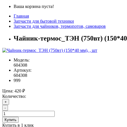
Ваша корзина пуста!
Главная
Запчасти для бытовой техники
Запчасти для чайников, термопотов, самоваров
Чайник-термос_ТЭН (750вт) (150*40 
Модель:
604308
Артикул:
604308
999
Цена:
420 ₽
Количество:
+
-
Купить
Купить в 1 клик