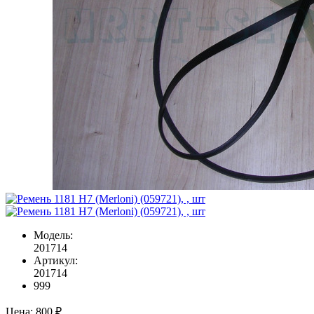
Модель:
201714
Артикул:
201714
999
Цена:
800 ₽