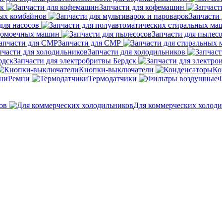
ок
Запчасти для кофемашин
ных комбайнов
Запчасти 
для насосов
удомоечных машин
Запчасти для пылес
Запчасти для СМР
Запчасти для холодильников
Запчасти для электробритвы Бердск
Кнопки-выключатели
Ко
Ремни
Термодатчики
Ф
ов
Для коммерческих холод