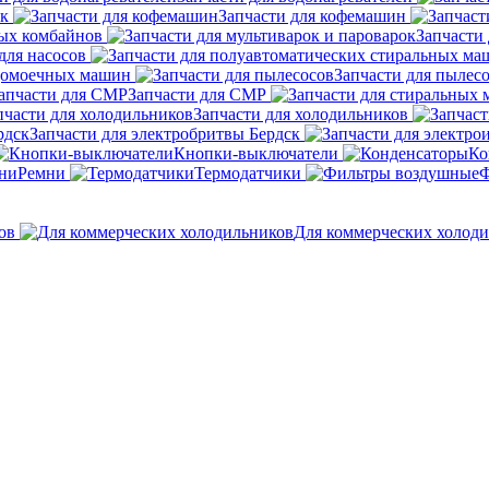
ок
Запчасти для кофемашин
ных комбайнов
Запчасти 
для насосов
удомоечных машин
Запчасти для пылес
Запчасти для СМР
Запчасти для холодильников
Запчасти для электробритвы Бердск
Кнопки-выключатели
Ко
Ремни
Термодатчики
Ф
ов
Для коммерческих холод