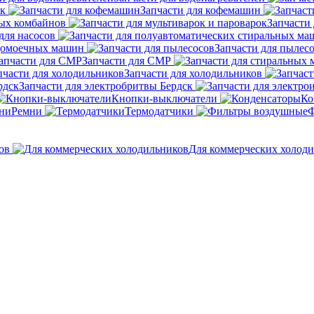
ок
Запчасти для кофемашин
ных комбайнов
Запчасти 
для насосов
удомоечных машин
Запчасти для пылес
Запчасти для СМР
Запчасти для холодильников
Запчасти для электробритвы Бердск
Кнопки-выключатели
Ко
Ремни
Термодатчики
Ф
ов
Для коммерческих холод