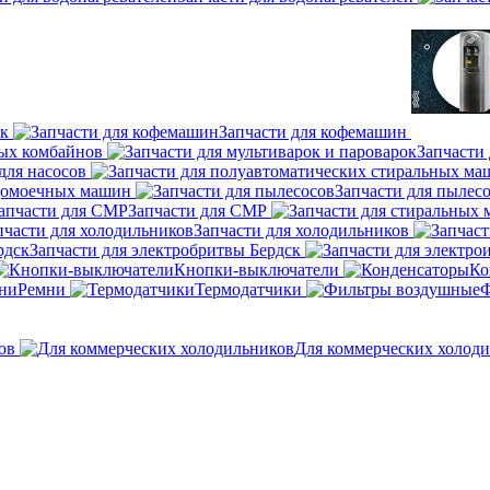
ок
Запчасти для кофемашин
ных комбайнов
Запчасти 
для насосов
удомоечных машин
Запчасти для пылес
Запчасти для СМР
Запчасти для холодильников
Запчасти для электробритвы Бердск
Кнопки-выключатели
Ко
Ремни
Термодатчики
Ф
ов
Для коммерческих холод