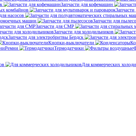
ок
Запчасти для кофемашин
ных комбайнов
Запчасти 
для насосов
удомоечных машин
Запчасти для пылес
Запчасти для СМР
Запчасти для холодильников
Запчасти для электробритвы Бердск
Кнопки-выключатели
Ко
Ремни
Термодатчики
Ф
ов
Для коммерческих холод