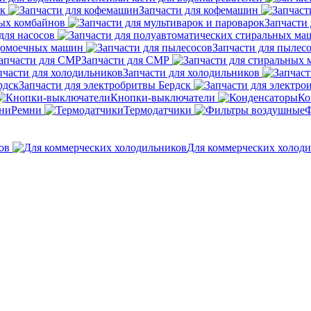
ок
Запчасти для кофемашин
ных комбайнов
Запчасти 
для насосов
удомоечных машин
Запчасти для пылес
Запчасти для СМР
Запчасти для холодильников
Запчасти для электробритвы Бердск
Кнопки-выключатели
Ко
Ремни
Термодатчики
Ф
ов
Для коммерческих холод