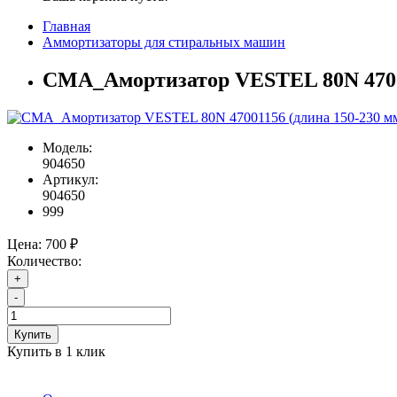
Главная
Аммортизаторы для стиральных машин
СМА_Амортизатор VESTEL 80N 470011
Модель:
904650
Артикул:
904650
999
Цена:
700 ₽
Количество:
+
-
Купить
Купить в 1 клик