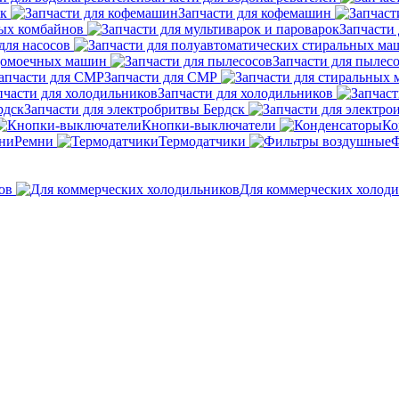
ок
Запчасти для кофемашин
ных комбайнов
Запчасти 
для насосов
удомоечных машин
Запчасти для пылес
Запчасти для СМР
Запчасти для холодильников
Запчасти для электробритвы Бердск
Кнопки-выключатели
Ко
Ремни
Термодатчики
Ф
ов
Для коммерческих холод